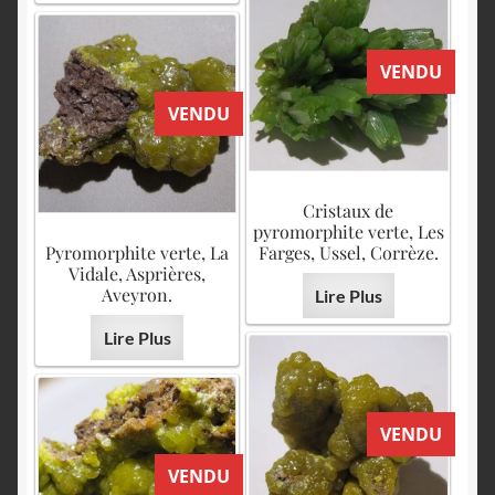
VENDU
VENDU
Cristaux de
pyromorphite verte, Les
Pyromorphite verte, La
Farges, Ussel, Corrèze.
Vidale, Asprières,
Aveyron.
Lire Plus
Lire Plus
VENDU
VENDU