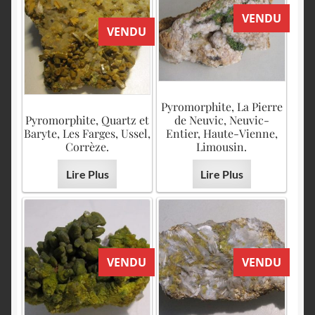
VENDU
VENDU
Pyromorphite, La Pierre
Pyromorphite, Quartz et
de Neuvic, Neuvic-
Baryte, Les Farges, Ussel,
Entier, Haute-Vienne,
Corrèze.
Limousin.
Lire Plus
Lire Plus
VENDU
VENDU