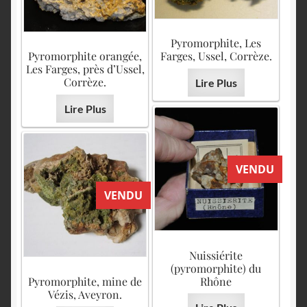
Pyromorphite, Les
Pyromorphite orangée,
Farges, Ussel, Corrèze.
Les Farges, près d’Ussel,
Corrèze.
Lire Plus
Lire Plus
VENDU
VENDU
Nuissiérite
(pyromorphite) du
Pyromorphite, mine de
Rhône
Vézis, Aveyron.