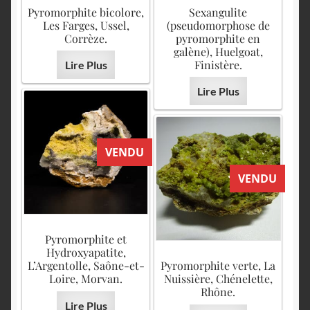
English
Pyromorphite bicolore,
Sexangulite
Les Farges, Ussel,
(pseudomorphose de
Corrèze.
pyromorphite en
galène), Huelgoat,
Finistère.
Lire Plus
Lire Plus
VENDU
VENDU
Pyromorphite et
Hydroxyapatite,
L’Argentolle, Saône-et-
Pyromorphite verte, La
Loire, Morvan.
Nuissière, Chénelette,
Rhône.
Lire Plus