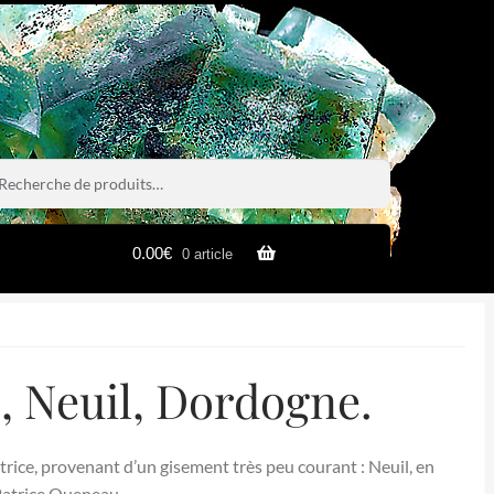
rche
rche
0.00
€
0 article
 Neuil, Dordogne.
rice, provenant d’un gisement très peu courant : Neuil, en
Patrice Queneau.