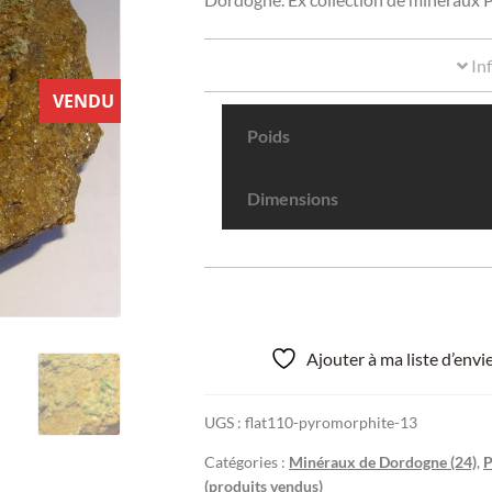
In
VENDU
Poids
Dimensions
Ajouter à ma liste d’env
UGS :
flat110-pyromorphite-13
Catégories :
Minéraux de Dordogne (24)
,
P
(produits vendus)