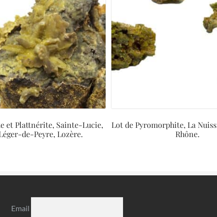
 et Plattnérite, Sainte-Lucie,
Lot de Pyromorphite, La Nuiss
Léger-de-Peyre, Lozère.
Rhône.
Email