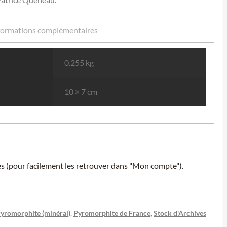
formations complémentaires
0.255 kg
10 × 7 cm
ies (pour facilement les retrouver dans "Mon compte").
yromorphite (minéral)
,
Pyromorphite de France
,
Stock d'Archives