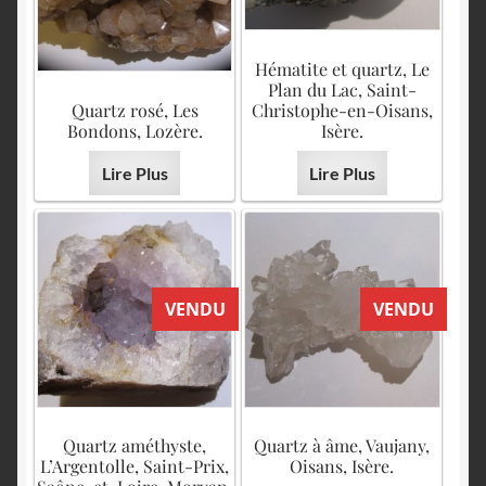
Hématite et quartz, Le
Plan du Lac, Saint-
Quartz rosé, Les
Christophe-en-Oisans,
Bondons, Lozère.
Isère.
Lire Plus
Lire Plus
VENDU
VENDU
Quartz améthyste,
Quartz à âme, Vaujany,
L’Argentolle, Saint-Prix,
Oisans, Isère.