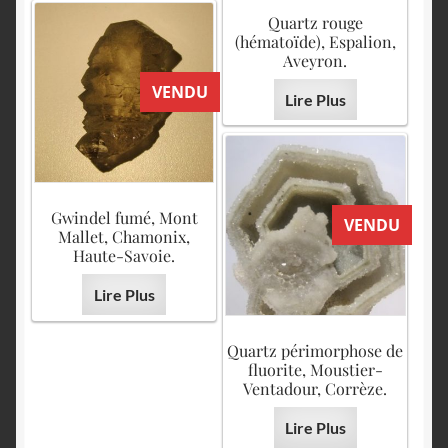
Quartz rouge
(hématoïde), Espalion,
Aveyron.
VENDU
Lire Plus
Gwindel fumé, Mont
VENDU
Mallet, Chamonix,
Haute-Savoie.
Lire Plus
Quartz périmorphose de
fluorite, Moustier-
Ventadour, Corrèze.
Lire Plus