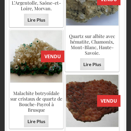
L’Argentolle, Saône-et-
Loire, Morvan.
Lire Plus
Quartz sur albite avec
hématite, Chamonix,
Mont-Blanc, Haute-
Savoie.
VENDU
Lire Plus
Malachite botryoïdale
sur cristaux de quartz de
VENDU
Bouche-Payrol à
Brusque
Lire Plus