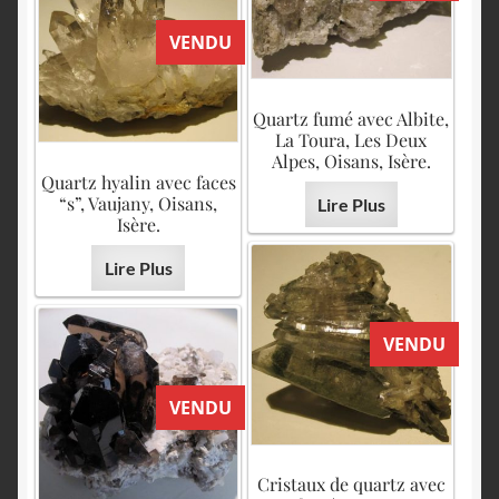
VENDU
Quartz fumé avec Albite,
La Toura, Les Deux
Alpes, Oisans, Isère.
Quartz hyalin avec faces
“s”, Vaujany, Oisans,
Lire Plus
Isère.
Lire Plus
VENDU
VENDU
Cristaux de quartz avec