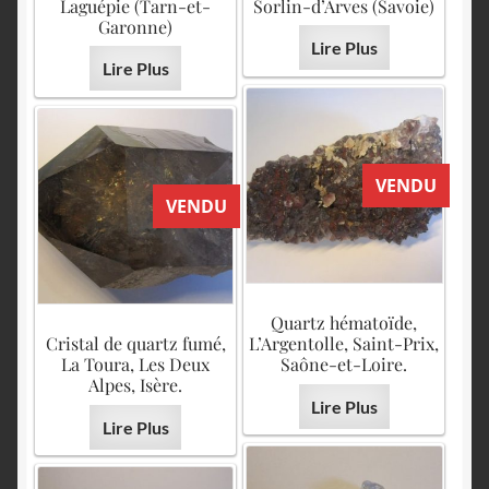
English
Laguépie (Tarn-et-
Sorlin-d’Arves (Savoie)
Garonne)
Lire Plus
Lire Plus
VENDU
VENDU
Quartz hématoïde,
Cristal de quartz fumé,
L’Argentolle, Saint-Prix,
La Toura, Les Deux
Saône-et-Loire.
Alpes, Isère.
Lire Plus
Lire Plus