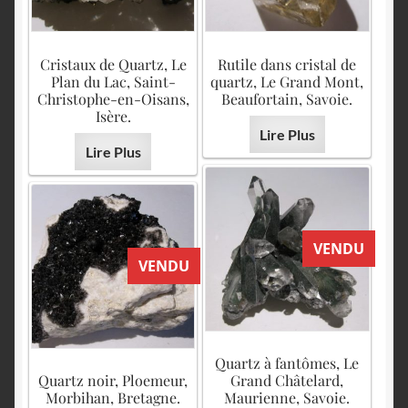
Cristaux de Quartz, Le
Rutile dans cristal de
Plan du Lac, Saint-
quartz, Le Grand Mont,
Christophe-en-Oisans,
Beaufortain, Savoie.
Isère.
Lire Plus
Lire Plus
VENDU
VENDU
Quartz à fantômes, Le
Quartz noir, Ploemeur,
Grand Châtelard,
Morbihan, Bretagne.
Maurienne, Savoie.