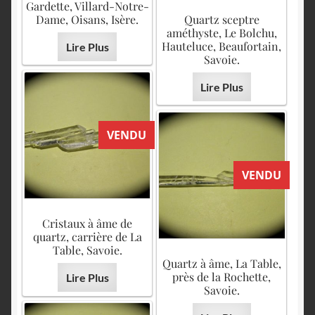
Gardette, Villard-Notre-
Dame, Oisans, Isère.
Quartz sceptre
améthyste, Le Bolchu,
Hauteluce, Beaufortain,
Lire Plus
Savoie.
Lire Plus
VENDU
VENDU
Cristaux à âme de
quartz, carrière de La
Table, Savoie.
Quartz à âme, La Table,
près de la Rochette,
Lire Plus
Savoie.