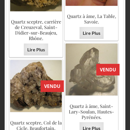
Quartz à âme, La Table,
Quartz sceptre, carrière
Savoie.
de Creuzeval, Saint-
Didier-sur-Beaujeu,
Lire Plus
Rhône.
Lire Plus
VENDU
VENDU
Quartz à âme, Saint-
Lary-Soulan, Hautes-
Pyrénées.
Quartz sceptre, Col de la
Cicle, Beaufortain,
Lire Plus