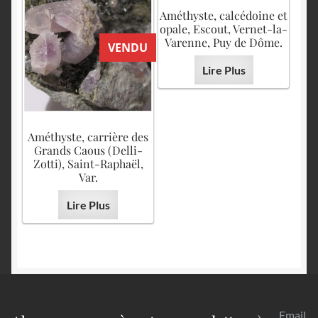
Améthyste, calcédoine et
opale, Escout, Vernet-la-
Varenne, Puy de Dôme.
VENDU
Lire Plus
Améthyste, carrière des
Grands Caous (Delli-
Zotti), Saint-Raphaël,
Var.
Lire Plus
Email