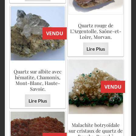
Quartz rouge de
L’Argentolle, Saône-et-
VENDU
Loire, Morvan.
Lire Plus
Quartz sur albite avec
hématite, Chamonix,
Mont-Blanc, Haute-
VENDU
Savoie.
Lire Plus
Malachite botryoïdale
sur cristaux de quartz de