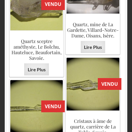
VENDU
Quartz, mine de La
Gardette, Villard-Notre-
Dame, Oisans, Isère.
Quartz sceptre
améthyste, Le Bolchu,
Lire Plus
Hauteluce, Beaufortain,
Savoie.
Lire Plus
VENDU
VENDU
Cristaux à âme de
quartz, carrière de La