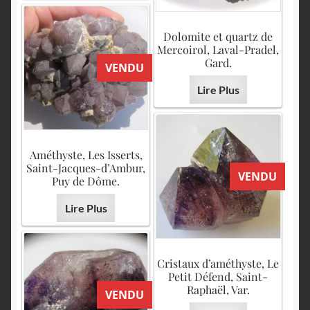
Dolomite et quartz de
Mercoirol, Laval-Pradel,
Gard.
VENDU
Lire Plus
Améthyste, Les Isserts,
Saint-Jacques-d’Ambur,
VENDU
Puy de Dôme.
Lire Plus
Cristaux d’améthyste, Le
Petit Défend, Saint-
Raphaël, Var.
VENDU