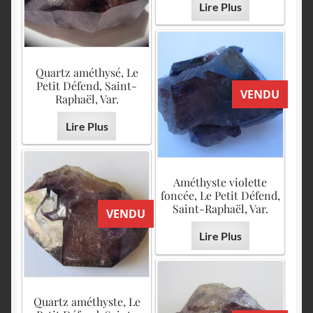
Lire Plus
Quartz améthysé, Le
Petit Défend, Saint-
VENDU
Raphaël, Var.
Lire Plus
Améthyste violette
foncée, Le Petit Défend,
Saint-Raphaël, Var.
VENDU
Lire Plus
Quartz améthyste, Le