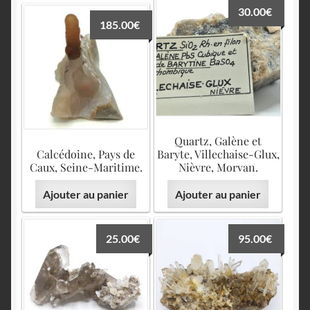
30.00
€
185.00
€
Quartz, Galène et
Calcédoine, Pays de
Baryte, Villechaise-Glux,
Caux, Seine-Maritime.
Nièvre, Morvan.
Ajouter au panier
Ajouter au panier
25.00
€
95.00
€