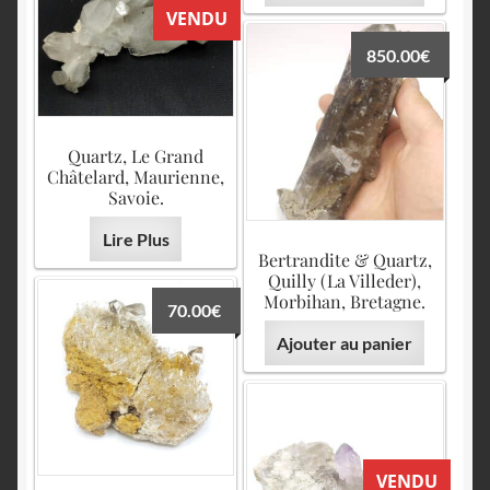
VENDU
850.00
€
Quartz, Le Grand
Châtelard, Maurienne,
Savoie.
Lire Plus
Bertrandite & Quartz,
Quilly (La Villeder),
Morbihan, Bretagne.
70.00
€
Ajouter au panier
VENDU