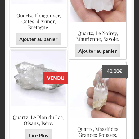
Quartz, Plougonver,
Cotes-d’Armor,
Bretagne.
Quartz, Le Noirey,
Maurienne, Savoie.
Ajouter au panier
Ajouter au panier
40.00
€
VENDU
Quartz, Le Plan du Lac,
Oisans, Isère.
Quartz, Massif des
Grandes Rousses,
Lire Plus