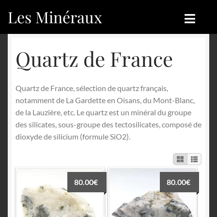
Les Minéraux
Aller
Aller
à
au
la
contenu
Accueil
Accueil
Quartz de France
navigation
Catégories
Boutique
Quartz de France, sélection de quartz français,
Nouveautés
Nouveautés
notamment de La Gardette en Oisans, du Mont-Blanc,
de la Lauzière, etc. Le quartz est un minéral du groupe
Achat
Blog
des silicates, sous-groupe des tectosilicates, composé de
dioxyde de silicium (formule SiO2).
Mon compte
Achat
Blog
Contactez-nous
80.00
€
80.00
€
Sites amis
Français