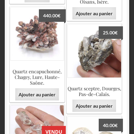
Oisans, Isère.
Ajouter au panier
440.00
€
25.00
€
Quartz encapuchonné,
Chagey, Lure, Haute-
Saône.
Quartz sceptre, Dourges,
Pas-de-Calais.
Ajouter au panier
Ajouter au panier
40.00
€
VENDU