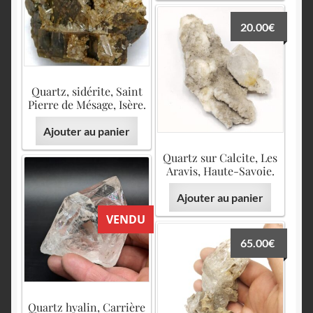
20.00
€
Quartz, sidérite, Saint
Pierre de Mésage, Isère.
Ajouter au panier
Quartz sur Calcite, Les
Aravis, Haute-Savoie.
Ajouter au panier
VENDU
65.00
€
Quartz hyalin, Carrière