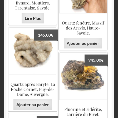
Eynard, Moutiers,
Tarentaise, Savoie.
Lire Plus
Quartz fenêtre, Massif
des Aravis, Haute-
Savoie.
145.00
€
Ajouter au panier
945.00
€
Quartz après Baryte, La
Roche Cornet, Puy-de-
Dôme, Auvergne.
Ajouter au panier
Fluorine et sidérite,
carrière du Rivet,