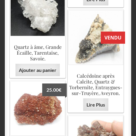
VENDU
Quartz à âme, Grande
Écaille, Tarentaise,
Savoie.
Ajouter au panier
Calcédoine après
Calcite, Quartz &
Torbernite, Entraygues-
25.00
€
sur-Truyère, Aveyron.
Lire Plus