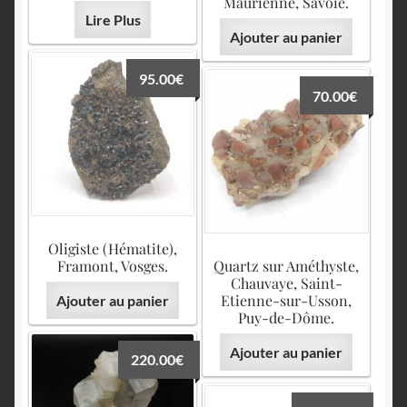
Maurienne, Savoie.
Lire Plus
Ajouter au panier
95.00
€
70.00
€
Oligiste (Hématite),
Framont, Vosges.
Quartz sur Améthyste,
Chauvaye, Saint-
Etienne-sur-Usson,
Ajouter au panier
Puy-de-Dôme.
Ajouter au panier
220.00
€