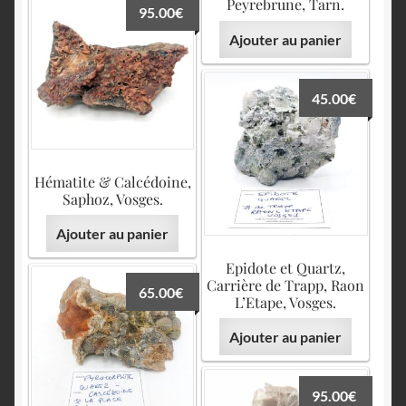
Peyrebrune, Tarn.
95.00
€
Ajouter au panier
45.00
€
Hématite & Calcédoine,
Saphoz, Vosges.
Ajouter au panier
Epidote et Quartz,
Carrière de Trapp, Raon
65.00
€
L’Etape, Vosges.
Ajouter au panier
95.00
€