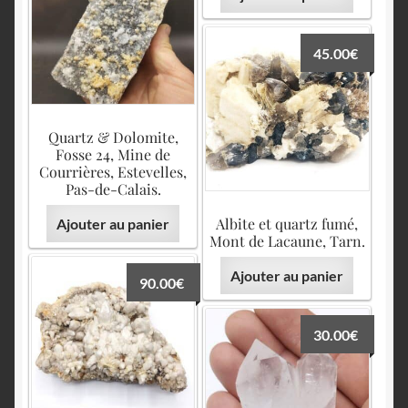
45.00
€
Quartz & Dolomite,
Fosse 24, Mine de
Courrières, Estevelles,
Pas-de-Calais.
Albite et quartz fumé,
Ajouter au panier
Mont de Lacaune, Tarn.
Ajouter au panier
90.00
€
30.00
€