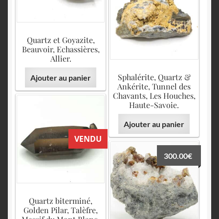
Quartz et Goyazite,
Beauvoir, Echassières,
Allier.
Sphalérite, Quartz &
Ajouter au panier
Ankérite, Tunnel des
Chavants, Les Houches,
Haute-Savoie.
Ajouter au panier
VENDU
300.00
€
Quartz biterminé,
Golden Pilar, Talèfre,