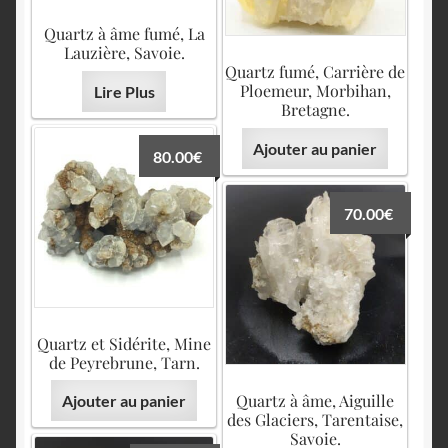
Quartz à âme fumé, La
Lauzière, Savoie.
Quartz fumé, Carrière de
Ploemeur, Morbihan,
Lire Plus
Bretagne.
Ajouter au panier
80.00
€
70.00
€
Quartz et Sidérite, Mine
de Peyrebrune, Tarn.
Quartz à âme, Aiguille
Ajouter au panier
des Glaciers, Tarentaise,
Savoie.