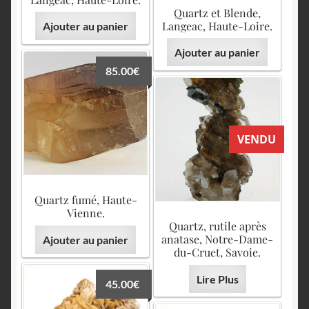
Quartz et Blende,
Langeac, Haute-Loire.
Ajouter au panier
Ajouter au panier
85.00
€
VENDU
Quartz fumé, Haute-
Vienne.
Quartz, rutile après
anatase, Notre-Dame-
Ajouter au panier
du-Cruet, Savoie.
Lire Plus
45.00
€