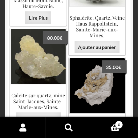
Massif du Mont Blanc,
Haute-Savoie.
Sphalérite, Quartz, Veine
Lire Plus
Haus Rappoltstein,
Sainte-Marie-aux-
Mines.
80.00
€
Ajouter au panier
35.00
€
Calcite sur quartz, mine
Saint-Jacques, Sainte-
Marie-aux-Mines.
Ajouter au panier
Baryte et Quartz, Tunnel
0
des Chavants, Les
Search
Houches, Haute-Savoie.