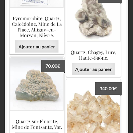
Pyromorphite, Quartz,
Calcédoine, Mine de La
Place, Alligny-en-
Morvan, Nièvre.
Ajouter au panier
Quartz, Chagey, Lure,
Haute-Saône.
70.00
€
Ajouter au panier
340.00
€
Quartz sur Fluorite,
Mine de Fontsante, Var.