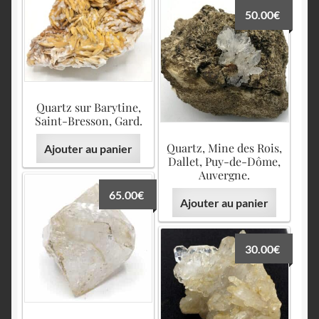
50.00
€
Quartz sur Barytine,
Saint-Bresson, Gard.
Quartz, Mine des Rois,
Ajouter au panier
Dallet, Puy-de-Dôme,
Auvergne.
65.00
€
Ajouter au panier
30.00
€