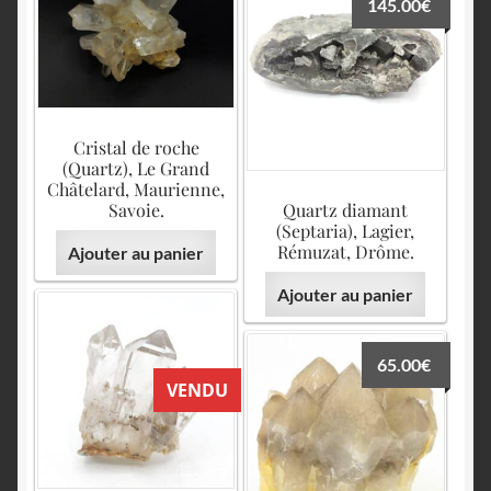
145.00
€
Cristal de roche
(Quartz), Le Grand
Châtelard, Maurienne,
Savoie.
Quartz diamant
(Septaria), Lagier,
Rémuzat, Drôme.
Ajouter au panier
Ajouter au panier
65.00
€
VENDU