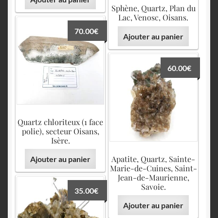
Sphène, Quartz, Plan du
Lac, Venosc, Oisans.
70.00
€
Ajouter au panier
60.00
€
Quartz chloriteux (1 face
polie), secteur Oisans,
Isère.
Apatite, Quartz, Sainte-
Ajouter au panier
Marie-de-Cuines, Saint-
Jean-de-Maurienne,
Savoie.
35.00
€
Ajouter au panier