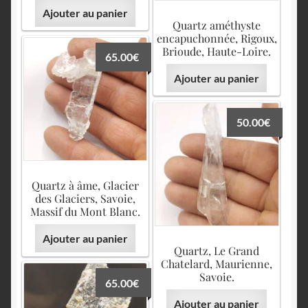
Ajouter au panier
Quartz améthyste
encapuchonnée, Rigoux,
Brioude, Haute-Loire.
65.00
€
Ajouter au panier
50.00
€
Quartz à âme, Glacier
des Glaciers, Savoie,
Massif du Mont Blanc.
Ajouter au panier
Quartz, Le Grand
Chatelard, Maurienne,
Savoie.
65.00
€
Ajouter au panier