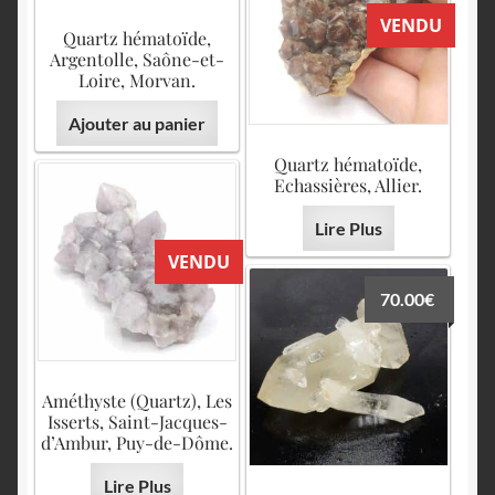
VENDU
Quartz hématoïde,
Argentolle, Saône-et-
Loire, Morvan.
Ajouter au panier
Quartz hématoïde,
Echassières, Allier.
Lire Plus
VENDU
70.00
€
Améthyste (Quartz), Les
Isserts, Saint-Jacques-
d’Ambur, Puy-de-Dôme.
Lire Plus