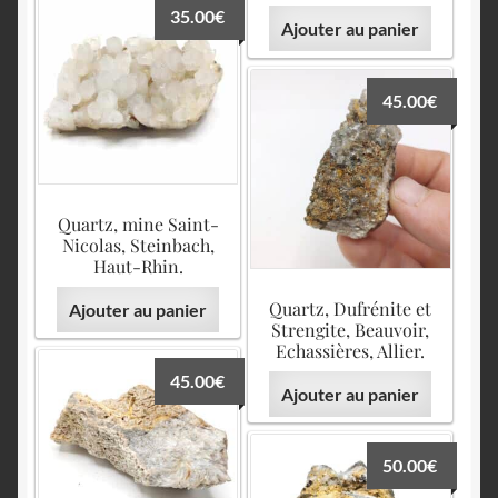
35.00
€
Ajouter au panier
45.00
€
Quartz, mine Saint-
Nicolas, Steinbach,
Haut-Rhin.
Quartz, Dufrénite et
Ajouter au panier
Strengite, Beauvoir,
Echassières, Allier.
45.00
€
Ajouter au panier
50.00
€