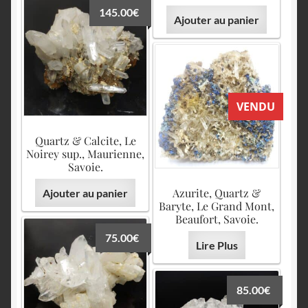
145.00
€
Ajouter au panier
VENDU
Quartz & Calcite, Le
Noirey sup., Maurienne,
Savoie.
Azurite, Quartz &
Ajouter au panier
Baryte, Le Grand Mont,
Beaufort, Savoie.
75.00
€
Lire Plus
85.00
€