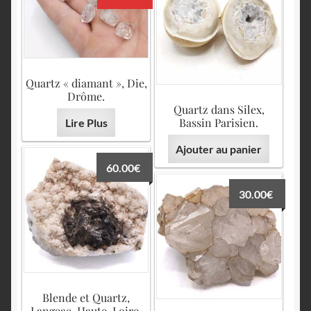
Quartz « diamant », Die,
Drôme.
Quartz dans Silex,
Bassin Parisien.
Lire Plus
Ajouter au panier
60.00
€
30.00
€
Blende et Quartz,
Langeac, Haute-Loire.