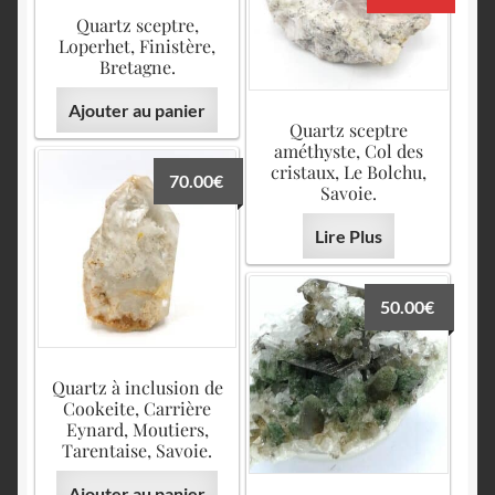
Quartz sceptre,
Loperhet, Finistère,
Bretagne.
Ajouter au panier
Quartz sceptre
améthyste, Col des
cristaux, Le Bolchu,
70.00
€
Savoie.
Lire Plus
50.00
€
Quartz à inclusion de
Cookeite, Carrière
Eynard, Moutiers,
Tarentaise, Savoie.
Ajouter au panier