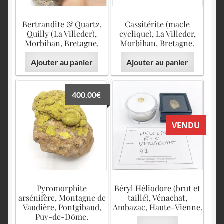
Bertrandite & Quartz,
Cassitérite (macle
Quilly (La Villeder),
cyclique), La Villeder,
Morbihan, Bretagne.
Morbihan, Bretagne.
Ajouter au panier
Ajouter au panier
400.00
€
VENDU
Pyromorphite
Béryl Héliodore (brut et
arsénifère, Montagne de
taillé), Vénachat,
Vaudière, Pontgibaud,
Ambazac, Haute-Vienne.
Puy-de-Dôme.