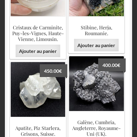
English
Cristaux de Carminite,
Stibine, Herja,
Puy-les-Vignes, Haute-
Roumanie.
Vienne, Limousin.
Ajouter au panier
Ajouter au panier
400.00
€
450.00
€
Galène, Cumbria,
Apatite, Piz Starlera,
Angleterre, Royaume-
Grisons, Suisse.
Uni (UK).