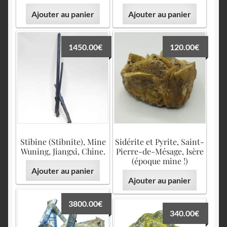
Ajouter au panier
Ajouter au panier
1450.00
€
120.00
€
Stibine (Stibnite), Mine
Sidérite et Pyrite, Saint-
Wuning, Jiangxi, Chine.
Pierre-de-Mésage, Isère
(époque mine !)
Ajouter au panier
Ajouter au panier
3800.00
€
340.00
€