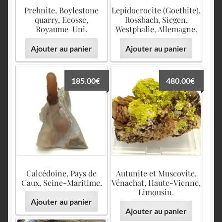
Prehnite, Boylestone
Lepidocrocite (Goethite),
quarry, Ecosse,
Rossbach, Siegen,
Royaume-Uni.
Westphalie, Allemagne.
Ajouter au panier
Ajouter au panier
185.00
€
480.00
€
Calcédoine, Pays de
Autunite et Muscovite,
Caux, Seine-Maritime.
Vénachat, Haute-Vienne,
Limousin.
Ajouter au panier
Ajouter au panier