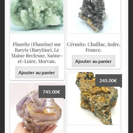
Fluorite (Fluorine) sur
Cérusite, Chaillac, Indre,
Baryte (Barytine), Le
France.
Maine Reclesne, Saône-
et-Loire, Morvan.
Ajouter au panier
Ajouter au panier
245.00
€
745.00
€