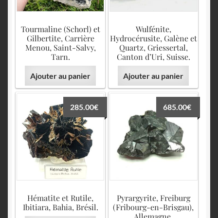
Tourmaline (Schorl) et
Wulfénite,
Gilbertite, Carrière
Hydrocérusite, Galène et
Menou, Saint-Salvy,
Quartz, Griessertal,
Tarn.
Canton d’Uri, Suisse.
Ajouter au panier
Ajouter au panier
285.00
€
685.00
€
Hématite et Rutile,
Pyrargyrite, Freiburg
Ibitiara, Bahia, Brésil.
(Fribourg-en-Brisgau),
Allemagne.