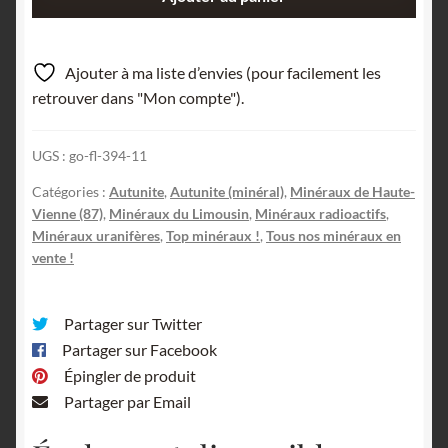
de
Autunite,
Peny,
Ajouter à ma liste d’envies (pour facilement les
Razès,
retrouver dans "Mon compte").
Monts
d’Ambazac,
UGS :
go-fl-394-11
Haute-
Vienne,
Catégories :
Autunite
,
Autunite (minéral)
,
Minéraux de Haute-
Limousin.
Vienne (87)
,
Minéraux du Limousin
,
Minéraux radioactifs
,
Minéraux uranifères
,
Top minéraux !
,
Tous nos minéraux en
vente !
Partager sur Twitter
Partager sur Facebook
Épingler de produit
Partager par Email