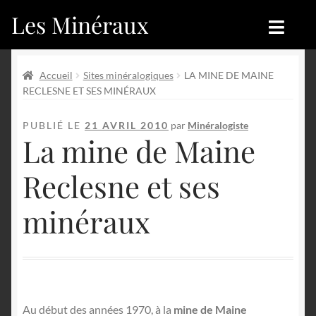
Les Minéraux
Aller
Aller
à
au
la
contenu
Accueil
Accueil
navigation
Accueil
Sites minéralogiques
LA MINE DE MAINE
RECLESNE ET SES MINÉRAUX
Catégories
Boutique
PUBLIÉ LE
21 AVRIL 2010
par
Minéralogiste
Nouveautés
Nouveautés
La mine de Maine
Achat
Blog
Reclesne et ses
Mon compte
Achat
minéraux
Blog
Contactez-nous
Sites amis
Français
Au début des années 1970, à la
mine de Maine