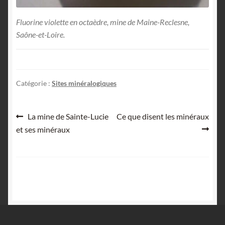
Fluorine violette en octaèdre, mine de Maine-Reclesne,
Saône-et-Loire.
Catégorie :
Sites minéralogiques
Navigation
Article
Article
La mine de Sainte-Lucie
Ce que disent les minéraux
précédent :
suivant :
et ses minéraux
de
l’article