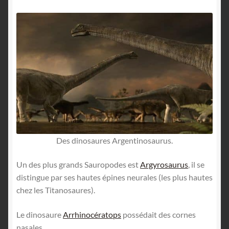
Des dinosaures Argentinosaurus.
Un des plus grands Sauropodes est
Argyrosaurus
, il se
distingue par ses hautes épines neurales (les plus hautes
chez les Titanosaures).
Le dinosaure
Arrhinocératops
possédait des cornes
nasales.