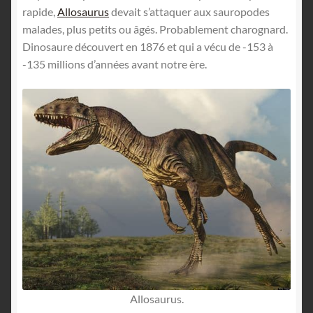
rapide,
Allosaurus
devait s’attaquer aux sauropodes
malades, plus petits ou âgés. Probablement charognard.
Dinosaure découvert en 1876 et qui a vécu de -153 à
-135 millions d’années avant notre ère.
Allosaurus.