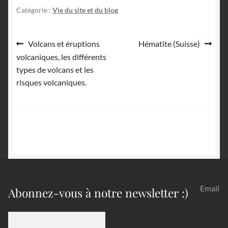
Catégorie :
Vie du site et du blog
Navigation
Article
Article
Volcans et éruptions
Hématite (Suisse)
précédent :
suivant :
volcaniques, les différents
de
types de volcans et les
l’article
risques volcaniques.
Email
Abonnez-vous à notre newsletter :)