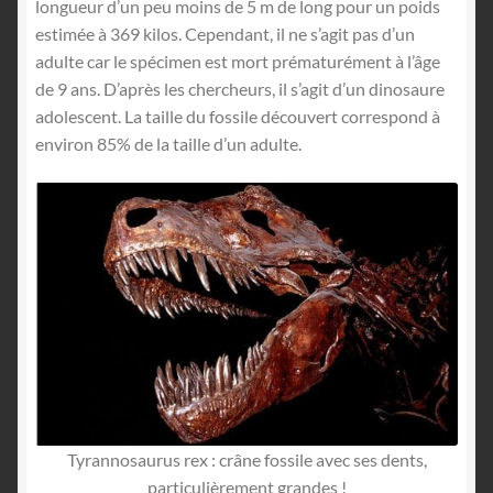
longueur d’un peu moins de 5 m de long pour un poids
estimée à 369 kilos. Cependant, il ne s’agit pas d’un
adulte car le spécimen est mort prématurément à l’âge
de 9 ans. D’après les chercheurs, il s’agit d’un dinosaure
adolescent. La taille du fossile découvert correspond à
environ 85% de la taille d’un adulte.
Tyrannosaurus rex : crâne fossile avec ses dents,
particulièrement grandes !