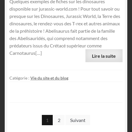
Quelques exemples de fiches sur les dinosaures
disponible sur jurassic-world.com ! Pour tout savoir ou
presque sur les Dinosaures, Jurassic World, la Terre des
dinosaures, le rendez-vous des T-rex et autres animaux
de la préhistoire ! Abelisaurus fait partie de la famille
des Abelisauridés, qui comprend notamment des
prédateurs issus du Crétacé supérieur comme
Carnotaurus[…]
Lire la suite
Catégorie :
Vie du site et du blog
Pagination
1
2
Suivant
des