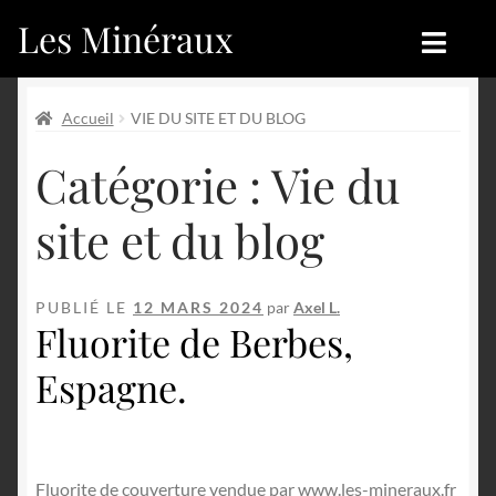
Les Minéraux
Aller
Aller
à
au
la
contenu
Accueil
Accueil
navigation
Accueil
VIE DU SITE ET DU BLOG
Catégories
Boutique
Catégorie :
Vie du
Nouveautés
Nouveautés
site et du blog
Achat
Blog
PUBLIÉ LE
12 MARS 2024
par
Axel L.
Mon compte
Achat
Fluorite de Berbes,
Espagne.
Blog
Contactez-nous
Sites amis
Français
Fluorite de couverture vendue par www.les-mineraux.fr