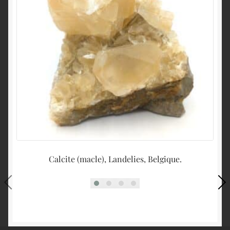
Calcite (macle), Landelies, Belgique.
R