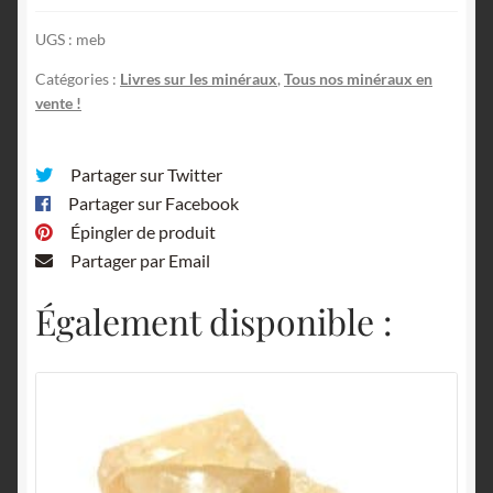
la
UGS :
meb
Terre,
souvenirs
Catégories :
Livres sur les minéraux
,
Tous nos minéraux en
d'un
vente !
géologue.
Partager sur Twitter
Partager sur Facebook
Épingler de produit
Partager par Email
Également disponible :