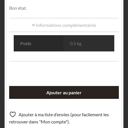
Bon état.
Informations complémentaires
Poids
0.5 kg
quantité
Ajouter au panier
de
A
la
Ajouter à ma liste d’envies (pour facilement les
gloire
retrouver dans "Mon compte").
de