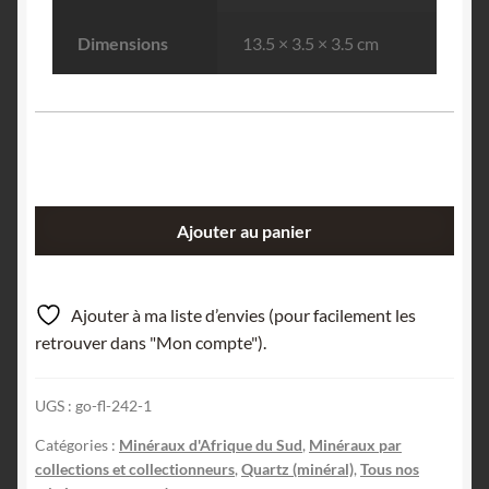
Dimensions
13.5 × 3.5 × 3.5 cm
quantité
Ajouter au panier
de
Agate,
Orange
Ajouter à ma liste d’envies (pour facilement les
River,
retrouver dans "Mon compte").
Afrique
du
UGS :
go-fl-242-1
Sud.
Catégories :
Minéraux d'Afrique du Sud
,
Minéraux par
collections et collectionneurs
,
Quartz (minéral)
,
Tous nos