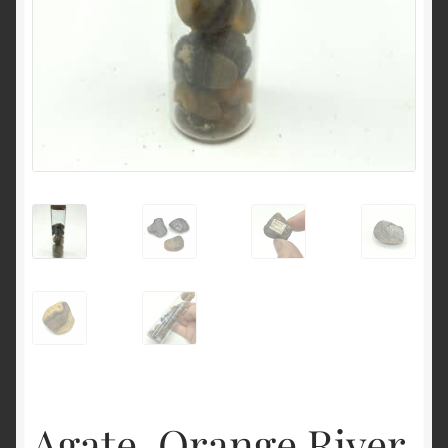
English
Agate, Orange River,