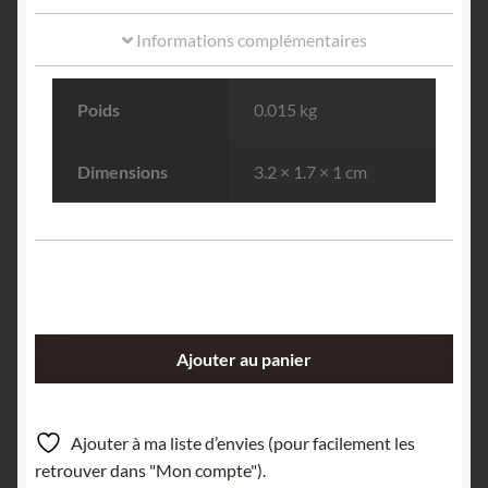
Informations complémentaires
Poids
0.015 kg
Dimensions
3.2 × 1.7 × 1 cm
quantité
Ajouter au panier
de
Albite,
Beaufortain,
Ajouter à ma liste d’envies (pour facilement les
Savoie.
retrouver dans "Mon compte").