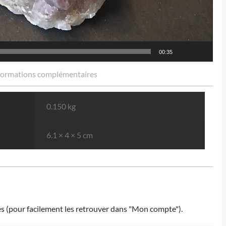
00:35
formations complémentaires
0.150 kg
6.1 × 4 × 5 cm
ies (pour facilement les retrouver dans "Mon compte").