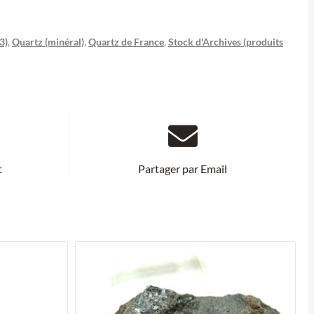
3)
,
Quartz (minéral)
,
Quartz de France
,
Stock d'Archives (produits
t
Partager par Email