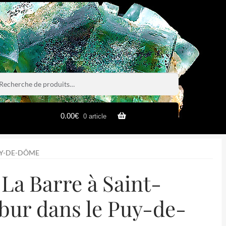
rche
rche
0.00
€
0 article
UY-DE-DÔME
La Barre à Saint-
bur dans le Puy-de-