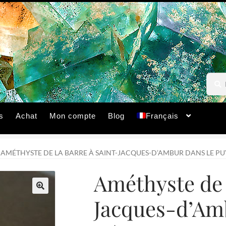
Reche
Reche
pour :
s
Achat
Mon compte
Blog
Français
AMÉTHYSTE DE LA BARRE À SAINT-JACQUES-D’AMBUR DANS LE P
Améthyste de 
Jacques-d’Am
🔍