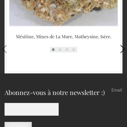
Mésitine, Mines de La Mure, Matheysine, Isère.
M
Email
Abonnez-vous à notre newsletter :)