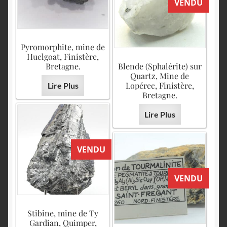
VENDU
Pyromorphite, mine de
Huelgoat, Finistère,
Bretagne.
Blende (Sphalérite) sur
Quartz, Mine de
Lopérec, Finistère,
Lire Plus
Bretagne.
Lire Plus
VENDU
VENDU
Stibine, mine de Ty
Gardian, Quimper,