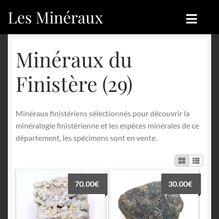
Les Minéraux
Aller
Aller
à
au
la
contenu
Accueil
Accueil
Minéraux du
navigation
Catégories
Boutique
Finistère (29)
Nouveautés
Nouveautés
Minéraux finistériens sélectionnés pour découvrir la
Achat
Blog
minéralogie finistérienne et les espèces minérales de ce
département, les spécimens sont en vente.
Mon compte
Achat
Blog
Contactez-nous
70.00
€
30.00
€
Sites amis
Français