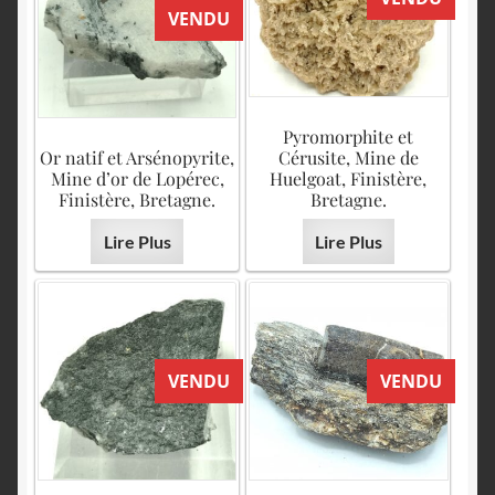
VENDU
Pyromorphite et
Or natif et Arsénopyrite,
Cérusite, Mine de
Mine d’or de Lopérec,
Huelgoat, Finistère,
Finistère, Bretagne.
Bretagne.
Lire Plus
Lire Plus
VENDU
VENDU