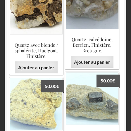
Quartz, calcédoine,
Quartz avec blende /
Berrien, Finistère,
sphalérite, Huelgoat,
Bretagne.
Finistère.
Ajouter au panier
Ajouter au panier
50.00
€
50.00
€