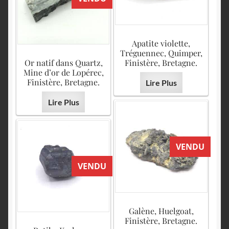
Apatite violette,
Tréguennec, Quimper,
Or natif dans Quartz,
Finistère, Bretagne.
Mine d’or de Lopérec,
Finistère, Bretagne.
Lire Plus
Lire Plus
VENDU
VENDU
Galène, Huelgoat,
Finistère, Bretagne.