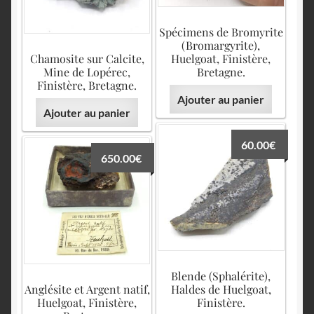
Spécimens de Bromyrite
(Bromargyrite),
Chamosite sur Calcite,
Huelgoat, Finistère,
Mine de Lopérec,
Bretagne.
Finistère, Bretagne.
Ajouter au panier
Ajouter au panier
60.00
€
650.00
€
Blende (Sphalérite),
Anglésite et Argent natif,
Haldes de Huelgoat,
Huelgoat, Finistère,
Finistère.