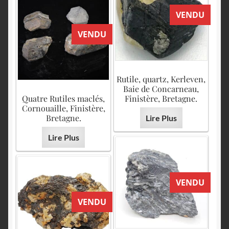
VENDU
VENDU
Rutile, quartz, Kerleven,
Baie de Concarneau,
Quatre Rutiles maclés,
Finistère, Bretagne.
Cornouaille, Finistère,
Bretagne.
Lire Plus
Lire Plus
VENDU
VENDU