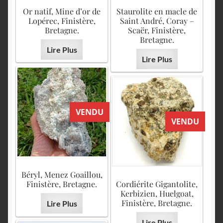
Or natif, Mine d’or de
Staurolite en macle de
Lopérec, Finistère,
Saint André, Coray –
Bretagne.
Scaër, Finistère,
Bretagne.
Lire Plus
Lire Plus
VENDU
VENDU
Béryl, Menez Goaillou,
Finistère, Bretagne.
Cordiérite Gigantolite,
Kerbizien, Huelgoat,
Finistère, Bretagne.
Lire Plus
Lire Plus