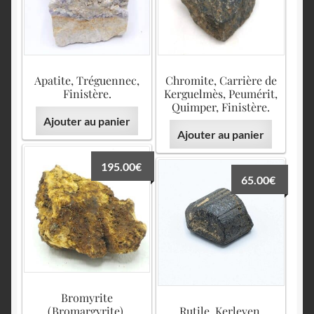
English
Apatite, Tréguennec,
Chromite, Carrière de
Finistère.
Kerguelmès, Peumérit,
Quimper, Finistère.
Ajouter au panier
Ajouter au panier
195.00
€
65.00
€
Bromyrite
(Bromargyrite),
Rutile, Kerleven,