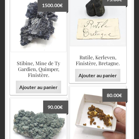
1500.00
€
Rutile, Kerleven,
Stibine, Mine de Ty
Finistère, Bretagne.
Gardien, Quimper,
Finistère.
Ajouter au panier
Ajouter au panier
80.00
€
90.00
€