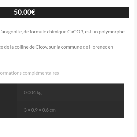
50.00
€
 L’aragonite, de formule chimique CaCO3, est un polymorphe
 de la colline de Cicov, sur la commune de Horenec en
formations complémentaires
0.004 kg
3 × 0.9 × 0.6 cm