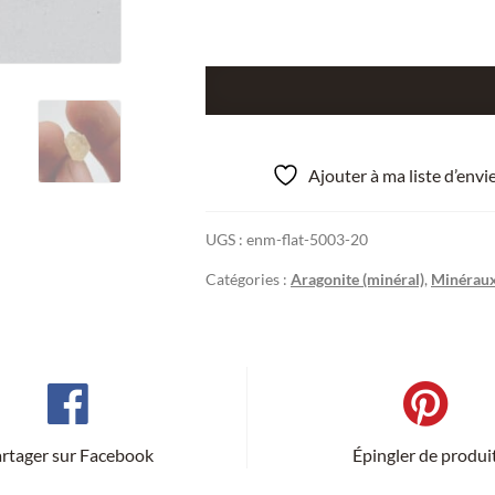
quantité
de
Aragonite,
Cicov
Ajouter à ma liste d’env
Hill,
Horenec,
UGS :
enm-flat-5003-20
République
Tchèque.
Catégories :
Aragonite (minéral)
,
Minéraux
rtager sur Facebook
Épingler de produi