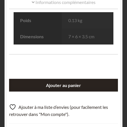
Informations complémentaires
Poids
0.13 kg
Dimensions
7 × 6 × 3.5 cm
quantité
Ajouter au panier
de
Aragonite,
Karlsbad,
Ajouter à ma liste d’envies (pour facilement les
Allemagne.
retrouver dans "Mon compte").