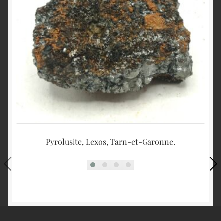
Pyrolusite, Lexos, Tarn-et-Garonne.
C