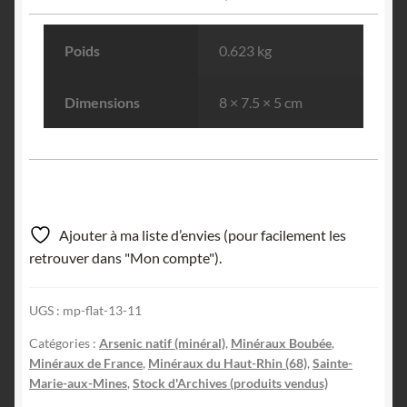
Poids
0.623 kg
Dimensions
8 × 7.5 × 5 cm
Ajouter à ma liste d’envies (pour facilement les
retrouver dans "Mon compte").
UGS :
mp-flat-13-11
Catégories :
Arsenic natif (minéral)
,
Minéraux Boubée
,
Minéraux de France
,
Minéraux du Haut-Rhin (68)
,
Sainte-
Marie-aux-Mines
,
Stock d'Archives (produits vendus)