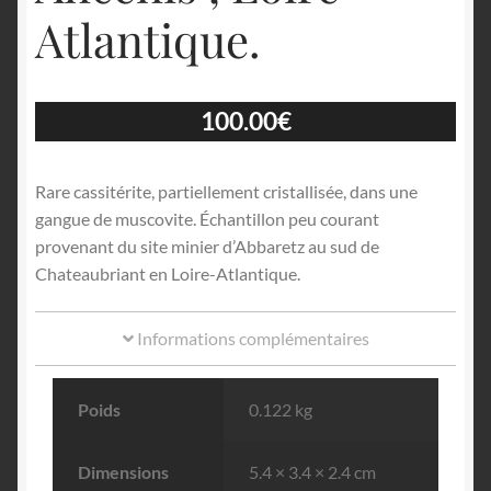
Atlantique.
100.00
€
Rare cassitérite, partiellement cristallisée, dans une
gangue de muscovite. Échantillon peu courant
provenant du site minier d’Abbaretz au sud de
Chateaubriant en Loire-Atlantique.
Informations complémentaires
Poids
0.122 kg
Dimensions
5.4 × 3.4 × 2.4 cm