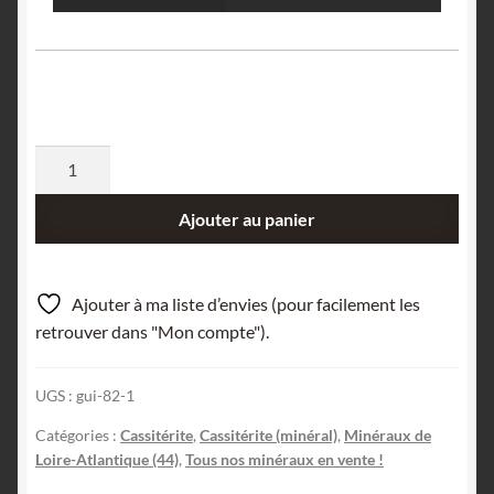
quantité
de
Cassiterite,
Ajouter au panier
Abbaretz,
Châteaubriant-
Ancenis
Ajouter à ma liste d’envies (pour facilement les
,
retrouver dans "Mon compte").
Loire-
Atlantique.
UGS :
gui-82-1
Catégories :
Cassitérite
,
Cassitérite (minéral)
,
Minéraux de
Loire-Atlantique (44)
,
Tous nos minéraux en vente !