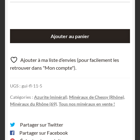
quantité
Ajouter au panier
de
Aurichalcite,
Chessy-
Ajouter à ma liste d’envies (pour facilement les
Les-
retrouver dans "Mon compte").
Mines,
Rhône.
UGS :
gui-fl-11-5
Catégories :
Azurite (minéral)
,
Minéraux de Chessy (Rhône)
,
Minéraux du Rhône (69)
,
Tous nos minéraux en vente !
Partager sur Twitter
Partager sur Facebook