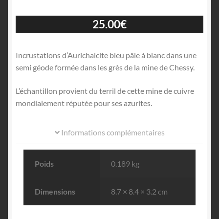
25.00
€
Incrustations d’Aurichalcite bleu pâle à blanc dans une
semi géode formée dans les grès de la mine de Chessy.
L’échantillon provient du terril de cette mine de cuivre
mondialement réputée pour ses azurites.
Informations complémentaires
Poids
0.189 kg
Dimensions
8.7 × 8.4 × 3.2 cm