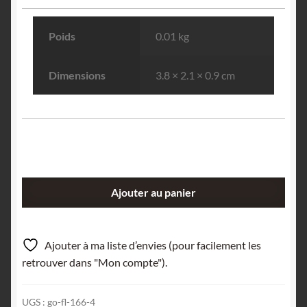
Poids
0.01 kg
Dimensions
3.8 × 2.1 × 0.9 cm
quantité
Ajouter au panier
de
Avanturin
(Aventurine,
Ajouter à ma liste d’envies (pour facilement les
Quartz),
retrouver dans "Mon compte").
Norvège.
UGS :
go-fl-166-4