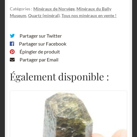
Catégories :
Minéraux de Norvège
,
Minéraux du Bally
Museum
,
Quartz (minéral)
,
Tous nos minéraux en vente !
Partager sur Twitter
Partager sur Facebook
Épingler de produit
Partager par Email
Également disponible :