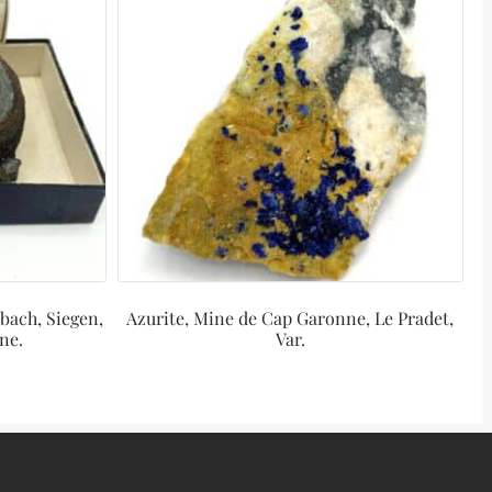
sbach, Siegen,
Azurite, Mine de Cap Garonne, Le Pradet,
ne.
Var.