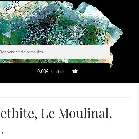
rche
rche
0.00
€
0 article
ethite, Le Moulinal,
.