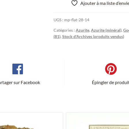
Ajouter à ma liste d’env
UGS :
mp-flat-28-14
Catégories :
Azurite
,
Azurite (minéral)
,
Goe
(81)
,
Stock d'Archives (produits vendus)
rtager sur Facebook
Épingler de produi