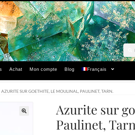
Reche
Reche
pour :
s
Achat
Mon compte
Blog
Français
AZURITE SUR GOETHITE, LE MOULINAL, PAULINET, TARN.
Azurite sur go
Paulinet, Tarn
🔍