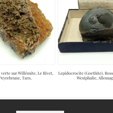
verte sur Willémite, Le Rivet,
Lepidocrocite (Goethite), Ros
Peyrebrune, Tarn.
Westphalie, Allemag