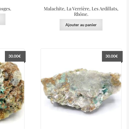
osges.
Malachite, La Verrière, Les Ardillats,
Rhône.
Ajouter au panier
30.00
€
30.00
€