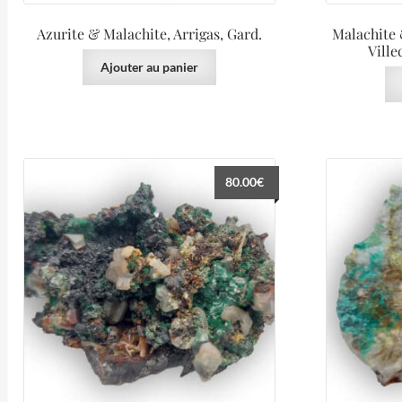
Azurite & Malachite, Arrigas, Gard.
Malachite 
Ville
Ajouter au panier
80.00
€