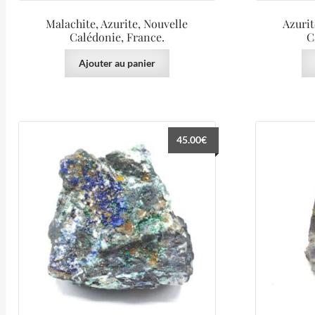
Malachite, Azurite, Nouvelle
Azurit
Calédonie, France.
C
Ajouter au panier
45.00
€