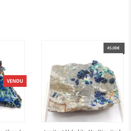
45.00
€
VENDU