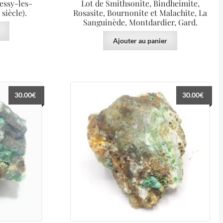
essy-les-
Lot de Smithsonite, Bindheimite,
siècle).
Rosasite, Bournonite et Malachite, La
Sanguinède, Montdardier, Gard.
Ajouter au panier
30.00
€
30.00
€