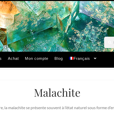
Reche
Reche
pour :
s
Achat
Mon compte
Blog
Français
Malachite
e, la malachite se présente souvent à l’état naturel sous forme 