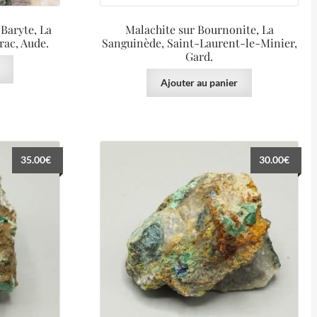
 Baryte, La
Malachite sur Bournonite, La
rac, Aude.
Sanguinède, Saint-Laurent-le-Minier,
Gard.
Ajouter au panier
35.00
€
30.00
€