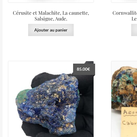
Cérusite et Malachite, La caunette,
Cornwallite
Salsigne, Aude.
Le
Ajouter au panier
85.00
€