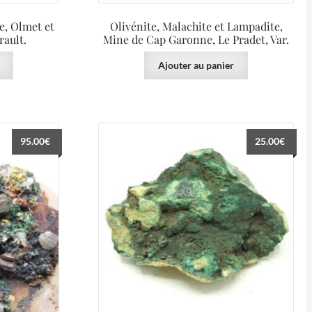
e, Olmet et
Olivénite, Malachite et Lampadite,
rault.
Mine de Cap Garonne, Le Pradet, Var.
Ajouter au panier
95.00
€
25.00
€