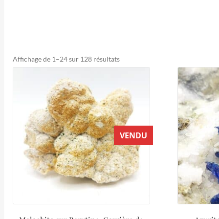
Trié
Affichage de 1–24 sur 128 résultats
du
plus
récent
au
plus
ancien
VENDU