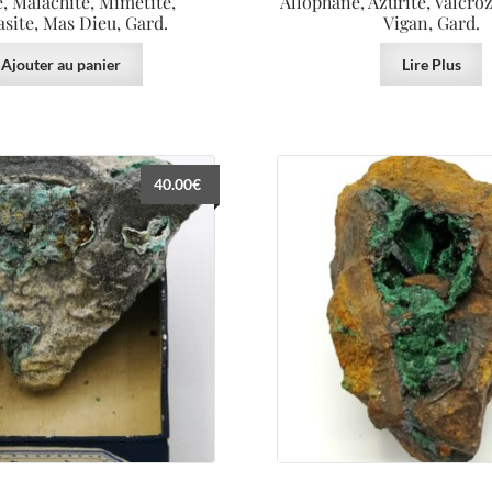
e, Malachite, Mimetite,
Allophane, Azurite, Valcroz
site, Mas Dieu, Gard.
Vigan, Gard.
Ajouter au panier
Lire Plus
40.00
€