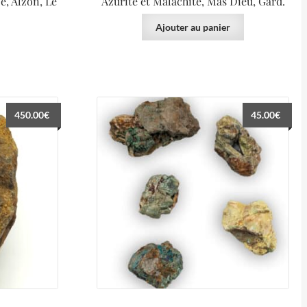
e, Alzon, Le
Azurite et Malachite, Mas Dieu, Gard.
Ajouter au panier
450.00
€
45.00
€