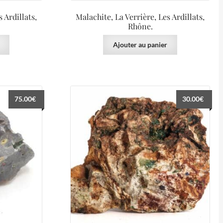
 Ardillats,
Malachite, La Verrière, Les Ardillats,
Rhône.
Ajouter au panier
75.00
€
30.00
€