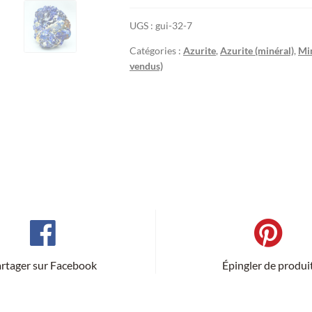
UGS :
gui-32-7
Catégories :
Azurite
,
Azurite (minéral)
,
Min
vendus)
rtager sur Facebook
Épingler de produi