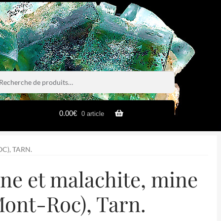
rche
rche
0.00
€
0 article
C), TARN.
ine et malachite, mine
ont-Roc), Tarn.