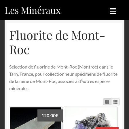
Les Minéraux
Aller
Aller
à
au
la
contenu
Accueil
Accueil
Fluorite de Mont-
navigation
Catégories
Boutique
Roc
Nouveautés
Nouveautés
Sélection de fluorine de Mont-Roc (Montroc) dans le
Achat
Blog
Tarn, France, pour collectionneur, spécimens de fluorite
de la mine de Mont-Roc, associés à d’autres espèces
Mon compte
Achat
minérales.
Blog
Contactez-nous
Sites amis
Français
120.00
€