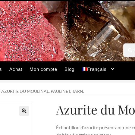
Reche
Reche
pour :
s
Achat
Mon compte
Blog
Français
AZURITE DU MOULINAL, PAULINET, TARN.
Azurite du Mou
🔍
Échantillon d’azurite présentant une cri
de bleu électrique soutenu.