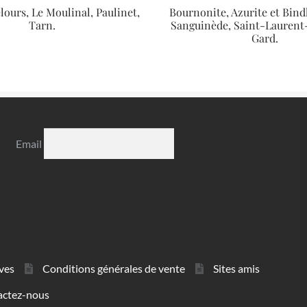
lours, Le Moulinal, Paulinet,
Bournonite, Azurite et Bind
Tarn.
Sanguinède, Saint-Laurent
Gard.
Email
ves
Conditions générales de vente
Sites amis
actez-nous