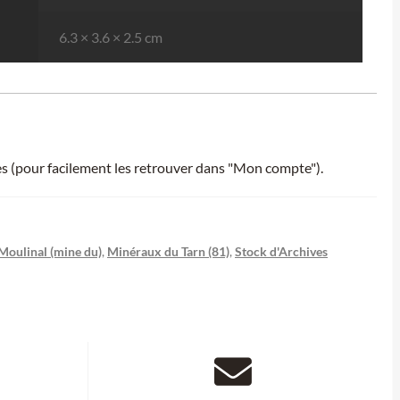
6.3 × 3.6 × 2.5 cm
ies (pour facilement les retrouver dans "Mon compte").
Moulinal (mine du)
,
Minéraux du Tarn (81)
,
Stock d'Archives