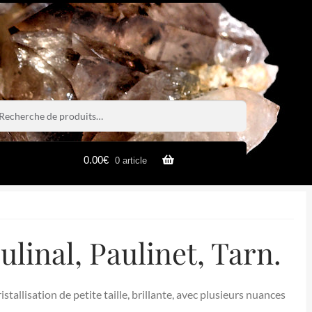
rche
rche
0.00
€
0 article
linal, Paulinet, Tarn.
stallisation de petite taille, brillante, avec plusieurs nuances