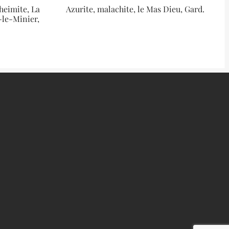
heimite, La
Azurite, malachite, le Mas Dieu, Gard.
-le-Minier,