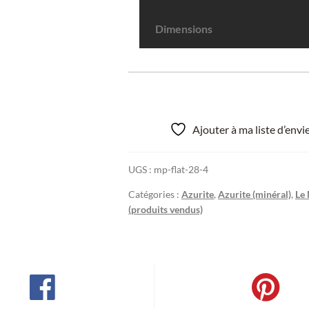
Dimensions
Ajouter à ma liste d’env
UGS :
mp-flat-28-4
Catégories :
Azurite
,
Azurite (minéral)
,
Le 
(produits vendus)