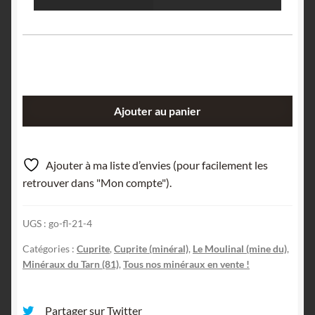
quantité
Ajouter au panier
de
Cuprite,
Le
Ajouter à ma liste d’envies (pour facilement les
Moulinal,
retrouver dans "Mon compte").
Paulinet,
Tarn.
UGS :
go-fl-21-4
Catégories :
Cuprite
,
Cuprite (minéral)
,
Le Moulinal (mine du)
,
Minéraux du Tarn (81)
,
Tous nos minéraux en vente !
Partager sur Twitter