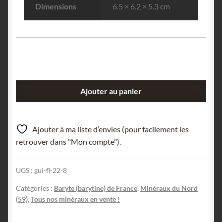
Dimensions
6.5 × 6.2 × 5.3 cm
quantité
Ajouter au panier
de
Baryte,
Glageon,
Ajouter à ma liste d’envies (pour facilement les
Avesnois,
retrouver dans "Mon compte").
Nord,
Hauts-
UGS :
gui-fl-22-8
de-
France.
Catégories :
Baryte (barytine) de France
,
Minéraux du Nord
(59)
,
Tous nos minéraux en vente !