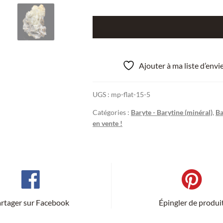
quantité
de
Baryte,
Peyreblanque,
Ajouter à ma liste d’env
Tarn,
France.
UGS :
mp-flat-15-5
Catégories :
Baryte - Barytine (minéral)
,
Ba
en vente !
rtager sur Facebook
Épingler de produi