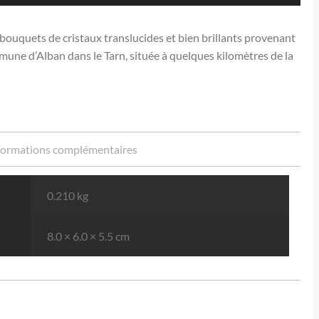
 bouquets de cristaux translucides et bien brillants provenant
une d’Alban dans le Tarn, située à quelques kilomètres de la
formations complémentaires
0.210 kg
8.0 × 6.0 × 5.5 cm