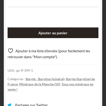
quantité
Ajouter au panier
de
Barytine
(Baryte),
Ajouter à ma liste d’envies (pour facilement les
Montebourg,
retrouver dans "Mon compte").
Manche.
UGS :
go-fl-399-1
Catégories :
Baryte - Barytine (minéral)
,
Baryte (barytine) de
France
,
Minéraux de la Manche (50)
,
Tous nos minéraux en
vente !
Partager sur Twitter