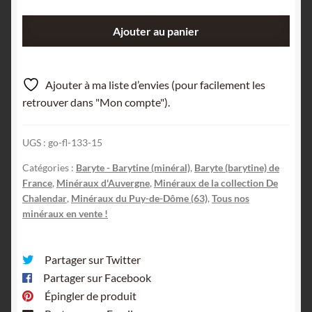
quantité
Ajouter au panier
de
Barytine
(Baryte),
Ajouter à ma liste d’envies (pour facilement les
Saint
retrouver dans "Mon compte").
Babel,
Puy-
UGS :
go-fl-133-15
de-
Dôme,
Catégories :
Baryte - Barytine (minéral)
,
Baryte (barytine) de
Auvergne.
France
,
Minéraux d'Auvergne
,
Minéraux de la collection De
Chalendar
,
Minéraux du Puy-de-Dôme (63)
,
Tous nos
minéraux en vente !
Partager sur Twitter
Partager sur Facebook
Épingler de produit