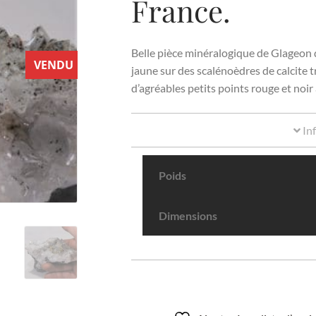
France.
Belle pièce minéralogique de Glageon da
VENDU
jaune sur des scalénoèdres de calcite t
d’agréables petits points rouge et noir à
In
Poids
Dimensions