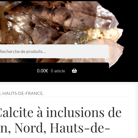
rche
rche
0.00
€
0 article
D, HAUTS-DE-FRANCE.
alcite à inclusions de
on, Nord, Hauts-de-