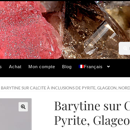
Reche
Reche
pour :
s
Achat
Mon compte
Blog
Français
BARYTINE SUR CALCITE À INCLUSIONS DE PYRITE, GLAGEON, NOR
Barytine sur C
Pyrite, Glage
🔍