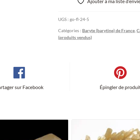
Ajouter à ma liste d’env
UGS :
go-fl-24-5
Catégories :
Baryte (barytine) de France
,
C
(produits vendus)
rtager sur Facebook
Épingler de produi