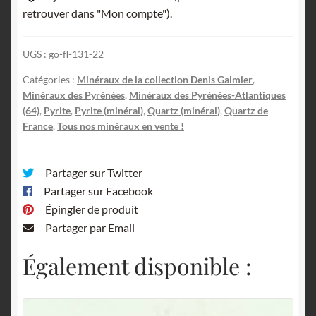
des
retrouver dans "Mon compte").
Trois
Rois,
UGS :
go-fl-131-22
Banca,
Pyrénées-
Catégories :
Minéraux de la collection Denis Galmier
,
Minéraux des Pyrénées
,
Minéraux des Pyrénées-Atlantiques
Atlantiques.
(64)
,
Pyrite
,
Pyrite (minéral)
,
Quartz (minéral)
,
Quartz de
France
,
Tous nos minéraux en vente !
Partager sur Twitter
Partager sur Facebook
Épingler de produit
Partager par Email
Également disponible :