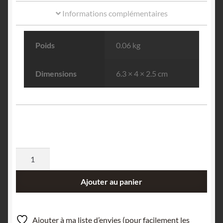
Informations complémentaires
Poids
0.06 kg
Dimensions
6.3 × 4 × 2.5 cm
quantité
de
Quartz
Ajouter au panier
et
Pyrite,
Mine
Ajouter à ma liste d’envies (pour facilement les