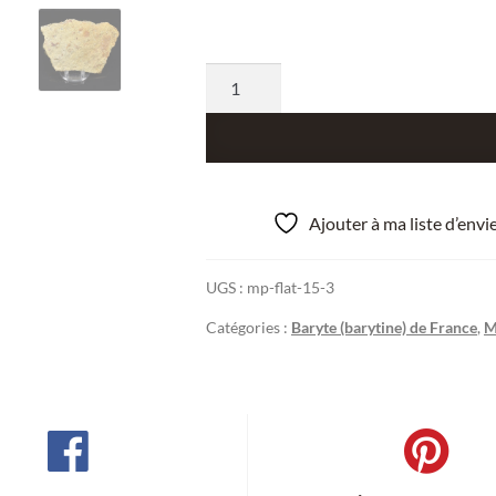
quantité
de
Barytine,
Chatelguyon,
Puy
de
Ajouter à ma liste d’env
Dôme,
France.
UGS :
mp-flat-15-3
Catégories :
Baryte (barytine) de France
,
M