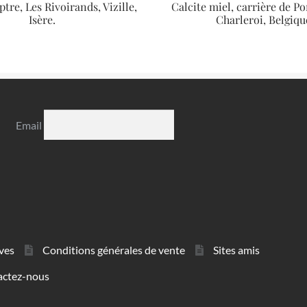
tre, Les Rivoirands, Vizille,
Calcite miel, carrière de P
Isère.
Charleroi, Belgiqu
Email
ves
Conditions générales de vente
Sites amis
actez-nous