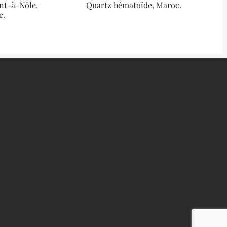
ont-à-Nôle,
Quartz hématoïde, Maroc.
e.