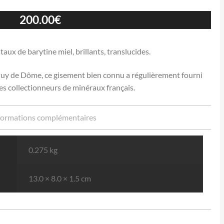
200.00
€
taux de barytine miel, brillants, translucides.
Puy de Dôme, ce gisement bien connu a régulièrement fourni
es collectionneurs de minéraux français.
formations complémentaires
0.275 kg
13.0 × 8.0 × 1.5 cm