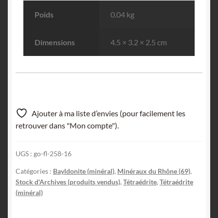
Poids
0.04 kg
Dimensions
4.5 × 3.2 × 2.5 cm
Ajouter à ma liste d’envies (pour facilement les
retrouver dans "Mon compte").
UGS :
go-fl-258-16
Catégories :
Bayldonite (minéral)
,
Minéraux du Rhône (69)
,
Stock d'Archives (produits vendus)
,
Tétraédrite
,
Tétraédrite
(minéral)