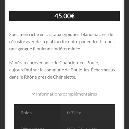
45.00
€
Spécimen riche en cristaux typiques, blanc-nacrés, de
cérusite avec de la plattnerite noire par endroits, dans
une gangue filonienne indéterminée.
Minéraux provenance de Chanrion-en-Poule,
aujourd’hui sur la commune de Poule-les-Écharmeaux,
dans le Rhône près de Chénelette.
Informations complémentaires
Poids
0.32 kg
Dimensions
9.5 × 5.5 × 4 cm