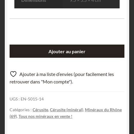
quantité
Ajouter au panier
de
Cérusite
et
Ajouter à ma liste d’envies (pour facilement les
Plattnerite,
retrouver dans "Mon compte").
Chanrion-
en-
UGS :
EN-5015-14
Poule,
Rhône.
Catégories :
Cérusite
,
Cérusite (minéral)
,
Minéraux du Rhône
(69)
,
Tous nos minéraux en vente !