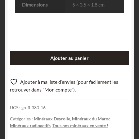
Dimensions
5 × 3.5 × 1.8 cm
quantité
Ajouter au panier
de
Bayleyite,
Azegour,
Ajouter à ma liste d’envies (pour facilement les
Maroc.
retrouver dans "Mon compte").
UGS :
go-fl-380-16
Catégories :
Minéraux Deyrolle
,
Minéraux du Maroc
,
Minéraux radioactifs
,
Tous nos minéraux en vente !