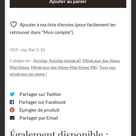
Ajouter au panier
de
Axinite,
Saint-
Ajouter à ma liste d’envies (pour facilement les
Etienne
retrouver dans "Mon compte").
de
Tinée,
UGS :
mp-flat-2-10
Alpes
Maritimes.
Catégories :
Axinite
,
Axinite (minéral)
,
Minéraux des Alpes
Maritimes
,
Minéraux des Alpes-Maritimes (06)
,
Tous nos
minéraux en vente !
Partager sur Twitter
Partager sur Facebook
Épingler de produit
Partager par Email
Également disponible :