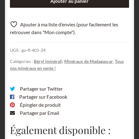
Ajouter au panier
de
Béryl
Aigue-
Ajouter à ma liste d’envies (pour facilement les
Marine,
retrouver dans "Mon compte").
Madagascar.
UGS :
go-fl-401-24
Catégories :
Béryl (minéral)
,
Minéraux de Madagascar
,
Tous
nos minéraux en vente !
Partager sur Twitter
Partager sur Facebook
Épingler de produit
Partager par Email
Également disponible :