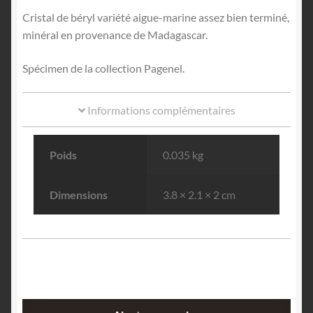
Cristal de béryl variété aigue-marine assez bien terminé,
minéral en provenance de Madagascar.
Spécimen de la collection Pagenel.
Informations complémentaires
Poids
0.035 kg
Dimensions
3.8 × 2.1 × 2 cm
quantité