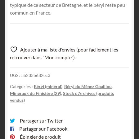
typique de ce secteur de Bretagne, et le béryl reste peu
commun en France.
Ajouter à ma liste d’envies (pour facilement les
retrouver dans "Mon compte").
UGS :
ab233b682ec3
Catégories :
Béryl (minéral)
,
Béryl du Ménez Goaillou
,
Minéraux du Finistère (29)
,
Stock d'Archives (produits
vendus)
Partager sur Twitter
Partager sur Facebook
Épingler de produit