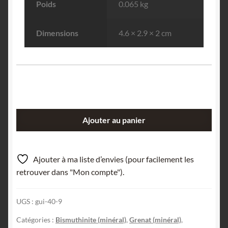
Poids
0.065 kg
Dimensions
4.6 × 2.9 × 2 cm
quantité
Ajouter au panier
de
Bismuthinite
fibroradiée
Ajouter à ma liste d’envies (pour facilement les
et
retrouver dans "Mon compte").
grenat,
Saxe,
UGS :
gui-40-9
Allemagne.
Catégories :
Bismuthinite (minéral)
,
Grenat (minéral)
,