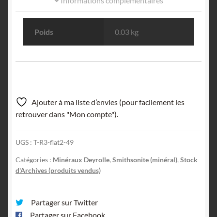
Informations complémentaires
Poids
0.03 kg
Ajouter à ma liste d’envies (pour facilement les
retrouver dans "Mon compte").
UGS :
T-R3-flat2-49
Catégories :
Minéraux Deyrolle
,
Smithsonite (minéral)
,
Stock
d'Archives (produits vendus)
Partager sur Twitter
Partager sur Facebook