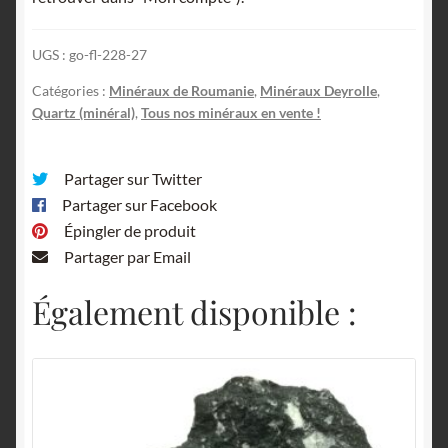
Trestyan
(Trestia),
UGS :
go-fl-228-27
Roumanie.
Catégories :
Minéraux de Roumanie
,
Minéraux Deyrolle
,
Quartz (minéral)
,
Tous nos minéraux en vente !
Partager sur Twitter
Partager sur Facebook
Épingler de produit
Partager par Email
Également disponible :