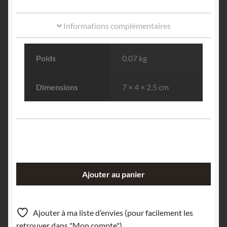
Informations complémentaires
Poids
0.07 kg
Dimensions
7 × 4 × 2.5 cm
quantité
Ajouter au panier
de
Calcédoine
ps.
Ajouter à ma liste d’envies (pour facilement les
Mélanophlogopite,
retrouver dans "Mon compte").