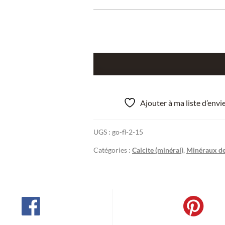
quantité
de
Calcite,
Carrière
Ajouter à ma liste d’env
de
Biesmerée,
UGS :
go-fl-2-15
province
de
Catégories :
Calcite (minéral)
,
Minéraux de
Namur,
Belgique.