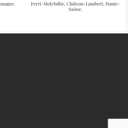
lemagne.
Ferri-Molybdite, Château-Lambert, Haute-
Saône.