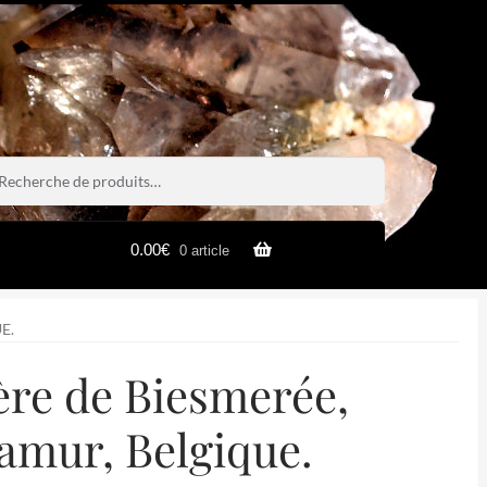
rche
rche
0.00
€
0 article
E.
ière de Biesmerée,
amur, Belgique.