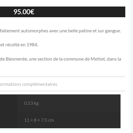
95.00
€
arfaitement automorphes avec une belle patine et sur gangue.
 et récolté en 1984.
re de Biesmerée, une section de la commune de Mettet, dans la
formations complémentaires
0.53 kg
11 × 8 × 7.5 cm