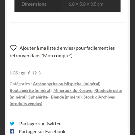
Dimensions
6.8 × 5.0 × 3.5 cm
Ajouter à ma liste d’envies (pour facilement les
retrouver dans "Mon compte").
UGS :
gui-fl-12-3
Catégories :
Arsénopyrite ou Mispickel (minéral)
,
Boulangérite (minéral)
,
Minéraux du Kosovo
,
Rhodochrosite
(minéral)
,
Sphalérite - Blende (minéral)
,
Stock d'Archives
(produits vendus)
Partager sur Twitter
Partager sur Facebook