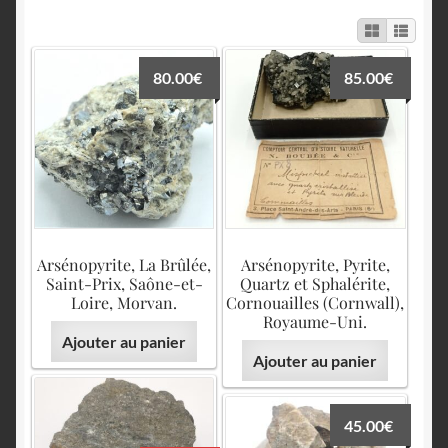
English
80.00
€
85.00
€
Arsénopyrite, La Brûlée,
Arsénopyrite, Pyrite,
Saint-Prix, Saône-et-
Quartz et Sphalérite,
Loire, Morvan.
Cornouailles (Cornwall),
Royaume-Uni.
Ajouter au panier
Ajouter au panier
45.00
€