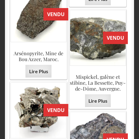
VENDU
VENDU
Arsénopyrite, Mine de
Bou Azzer, Maroc.
Lire Plus
Mispickel, galène et
stibine, La Bessette, Puy-
de-Dôme, Auvergne.
Lire Plus
VENDU