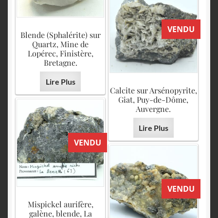
VENDU
Blende (Sphalérite) sur
Quartz, Mine de
Lopérec, Finistère,
Bretagne.
Lire Plus
Calcite sur Arsénopyrite,
Giat, Puy-de-Dôme,
Auvergne.
Lire Plus
VENDU
VENDU
Mispickel aurifère,
galène, blende, La