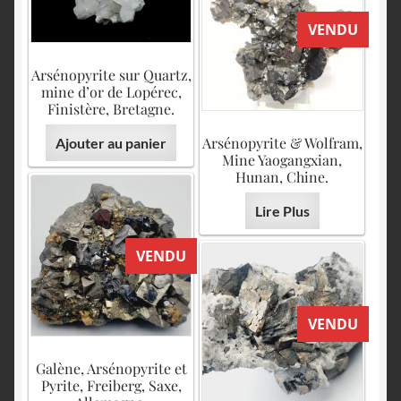
VENDU
Arsénopyrite sur Quartz,
mine d’or de Lopérec,
Finistère, Bretagne.
Arsénopyrite & Wolfram,
Ajouter au panier
Mine Yaogangxian,
Hunan, Chine.
Lire Plus
VENDU
VENDU
Galène, Arsénopyrite et
Pyrite, Freiberg, Saxe,