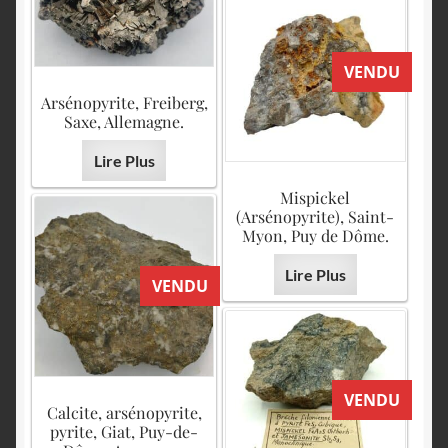
VENDU
Arsénopyrite, Freiberg,
Saxe, Allemagne.
Lire Plus
Mispickel
(Arsénopyrite), Saint-
Myon, Puy de Dôme.
Lire Plus
VENDU
VENDU
Calcite, arsénopyrite,
pyrite, Giat, Puy-de-