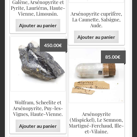
Galène, Arsénopyrite et
Pyrite, Lauriéras, Haute-
Vienne, Limousin.
Arsénopyrite cuprifère,
La Caunette, Salsigne,
Aude.
Ajouter au panier
Ajouter au panier
450.00
€
85.00
€
Wolfram, Scheelite et
Arsénopyrite, Puy-les-
Vignes, Haute-Vienne.
Arsénopyrite
(Mispickel), Le Semnon,
Martigné-Ferchaud, Ille-
Ajouter au panier
et-Vilaine.