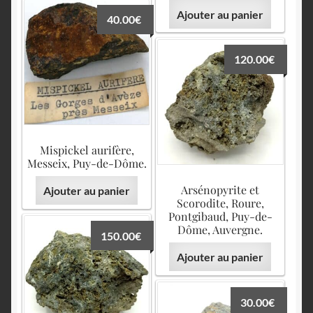
Ajouter au panier
40.00
€
120.00
€
Mispickel aurifère,
Messeix, Puy-de-Dôme.
Arsénopyrite et
Ajouter au panier
Scorodite, Roure,
Pontgibaud, Puy-de-
Dôme, Auvergne.
150.00
€
Ajouter au panier
30.00
€