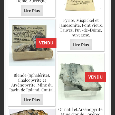
Dôme, Auvergne.
Lire Plus
Pyrite, Mispickel et
Jamesonite, Pont Vieux,
Tauves, Puy-de-Dôme,
Auvergne.
VENDU
Lire Plus
Blende (Sphalérite),
VENDU
Chalcopyrite et
Arsénopyrite, Mine du
Ravin de Roland, Cantal.
Lire Plus
Or natif et Arsénopyrite,
Mine d’or de Lopérec,