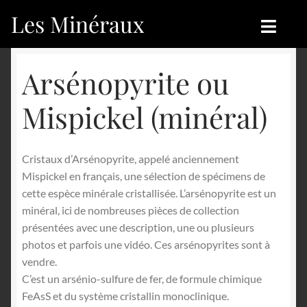
Les Minéraux
Aller
Aller
à
au
la
contenu
Accueil
Accueil
Arsénopyrite ou
navigation
Catégories
Boutique
Mispickel (minéral)
Nouveautés
Nouveautés
Cristaux d’Arsénopyrite, appelé anciennement
Achat
Blog
Mispickel en français, une sélection de spécimens de
cette espèce minérale cristallisée. L’arsénopyrite est un
Mon compte
Achat
minéral, ici de nombreuses pièces de collection
présentées avec une description, une ou plusieurs
Blog
Contactez-nous
photos et parfois une vidéo. Ces arsénopyrites sont à
vendre.
Sites amis
Français
C’est un arsénio-sulfure de fer, de formule chimique
FeAsS et du système cristallin monoclinique.