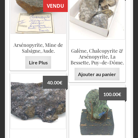
VENDU
Arsénopyrite, Mine de
Salsigne, Aude.
Galène, Chalcopyrite &
Arsénopyrite, La
Bessette, Puy-de-Dôme.
Lire Plus
Ajouter au panier
40.00
€
100.00
€