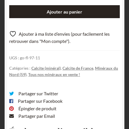
quantité
Ajouter au panier
de
Calcite
fantôme,
Ajouter à ma liste d’envies (pour facilement les
Glageon,
retrouver dans "Mon compte").
Nord.
UGS :
go-fl-97-11
Catégories :
Calcite (minéral)
,
Calcite de France
,
Minéraux du
Nord (59)
,
Tous nos minéraux en vente !
Partager sur Twitter
Partager sur Facebook
Épingler de produit
Partager par Email