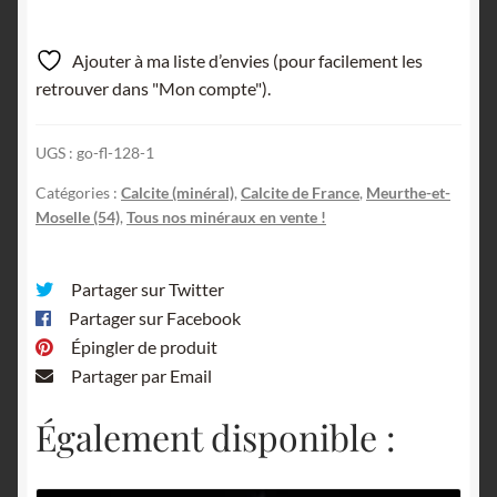
Calcite,
Mine
Ajouter à ma liste d’envies (pour facilement les
de
retrouver dans "Mon compte").
fer
de
UGS :
go-fl-128-1
Joudreville
(Piennes),
Catégories :
Calcite (minéral)
,
Calcite de France
,
Meurthe-et-
Meurthe-
Moselle (54)
,
Tous nos minéraux en vente !
et-
Moselle.
Partager sur Twitter
Partager sur Facebook
Épingler de produit
Partager par Email
Également disponible :