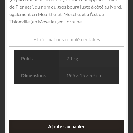
de Piennes”, du nom du gros bourg juste à côté au Nord,
également en Meurthe-et-Moselle, et à l’est de
Thionville (en Moselle) , en Lorraine.
Informations complémentaires
Poids
2.1 kg
Dimensions
19.5 × 15 × 6.5 cm
quantité
Ajouter au panier
de