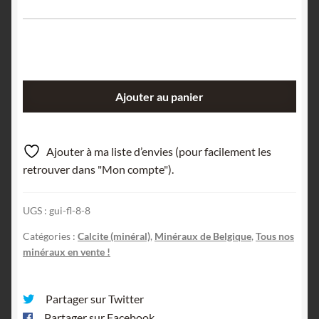
quantité
Ajouter au panier
de
Calcite
miel,
Ajouter à ma liste d’envies (pour facilement les
carrière
retrouver dans "Mon compte").
de
Landelies,
UGS :
gui-fl-8-8
Hainaut,
Belgique.
Catégories :
Calcite (minéral)
,
Minéraux de Belgique
,
Tous nos
minéraux en vente !
Partager sur Twitter
Partager sur Facebook